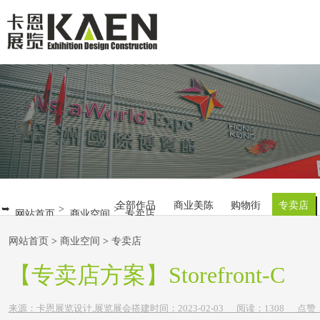
首 页
展览展会
商业空间
主题展厅
全部作品
商业美陈
购物街
专卖店
网站首页
商业空间
专卖店
新闻资讯
网站首页
>
商业空间
>
专卖店
关于卡恩
【专卖店方案】Storefront-C
联系卡恩
来源：
卡恩展览设计,展览展会搭建
时间：
2023-
02-03
阅读：1308
点赞