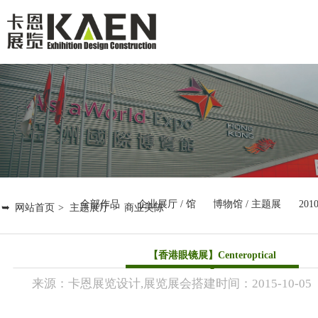
首 页
展览展会
商业空间
主题展厅
全部作品
企业展厅 / 馆
博物馆 / 主题展
201
网站首页
主题展厅
商业美陈
新闻资讯
【香港眼镜展】Centeroptical
关于卡恩
来源：
卡恩展览设计,展览展会搭建
时间：
2015-
10-05
联系卡恩